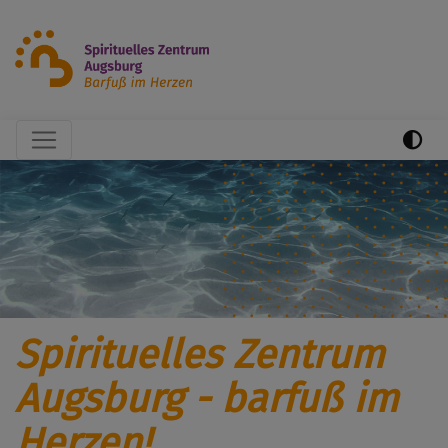
Direkt
zum
Inhalt
Hauptnavigation
Previous
Next
Spirituelles Zentrum
Augsburg - barfuß im
Herzen!