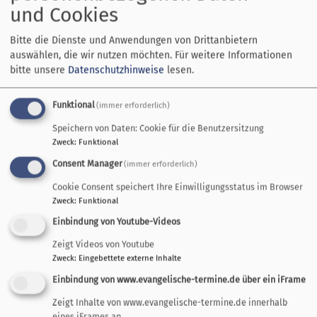
und Cookies
Bitte die Dienste und Anwendungen von Drittanbietern
auswählen, die wir nutzen möchten.
Für weitere Informationen
bitte unsere
Datenschutzhinweise
lesen.
Funktional
(immer erforderlich)
Speichern von Daten: Cookie für die Benutzersitzung
Zweck
:
Funktional
Consent Manager
(immer erforderlich)
Cookie Consent speichert Ihre Einwilligungsstatus im Browser
Zweck
:
Funktional
Mi, 9.9. 9:30-10 Uhr
Einbindung von Youtube-Videos
Baby-Kirchenlieder-Singen
Zeigt Videos von Youtube
Pfarrerin Maral Zahed
Zweck
:
Eingebettete externe Inhalte
Augsburg
Zu den Barfüßern
Einbindung von www.evangelische-termine.de über ein iFrame
Zeigt Inhalte von www.evangelische-termine.de innerhalb
eines iFrames an.