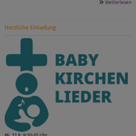
ü
Weiterlesen
T
g
Herzliche Einladung
Mi, 12.8. 9:30-10 Uhr