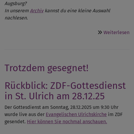
Augsburg?
In unserem
Archiv
kannst du eine kleine Auswahl
nachlesen.
ü
Weiterlesen
E
O
fü
St
Trotzdem gesegnet!
F
u
i
Rückblick: ZDF-Gottesdienst
W
in St. Ulrich am 28.12.25
Der Gottesdienst am Sonntag, 28.12.2025 um 9:30 Uhr
wurde live aus der
Evangelischen Ulrichskirche
im ZDF
gesendet.
Hier können Sie nochmal anschauen.